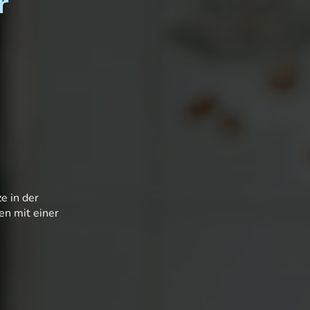
r
e in der
en mit einer