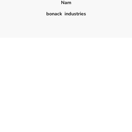
Nam
bonack industries
Eingetragener Firmensitz
Forstweg 5
29389 Bad Bodenteich
Kontaktinformationen
0176 47121105
Geschäfts-ID-Nr.